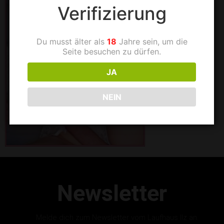
Verifizierung
Du musst älter als
18
Jahre sein, um die
Seite besuchen zu dürfen.
JA
NEIN
Newsletter
Melde dich zum Newsletter vom Laufhaus Ilz an.