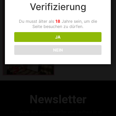
Verifizierung
Du musst älter als
18
Jahre sein, um die
Seite besuchen zu dürfen.
JA
NEIN
Newsletter
Melde dich zum Newsletter vom Laufhaus Ilz an.