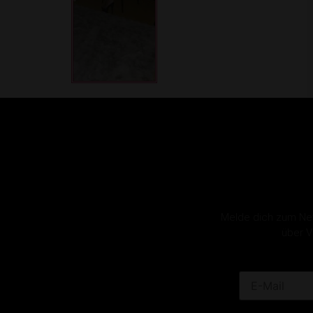
Melde dich zum News
über V