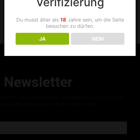
Verifizierung
Du musst älter als
18
Jahre sein, um die Seite
besuchen zu dürfen.
JA
NEIN
Newsletter
letter vom Laufhaus Ilz an. Ankündigung neuer Girls, Infos
eranstaltungen und vieles mehr erwarten dich.