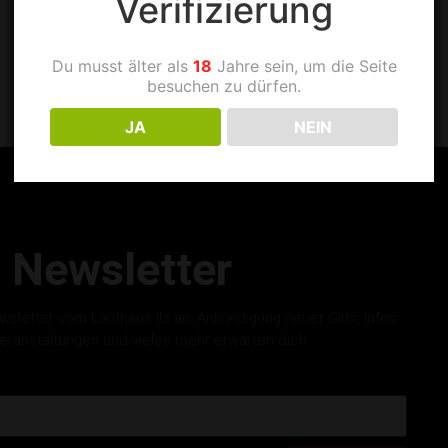
Verifizierung
Du musst älter als
18
Jahre sein, um die Seite
besuchen zu dürfen.
JA
NEIN
Newsletter
letter vom Laufhaus Ilz an. Ankündigung neuer Girls, Infos
eranstaltungen und vieles mehr erwarten dich.