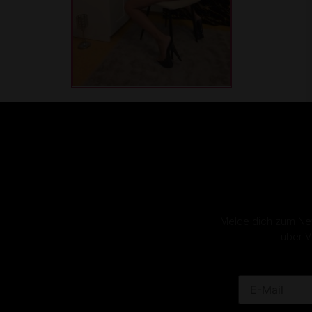
Melde dich zum News
über V