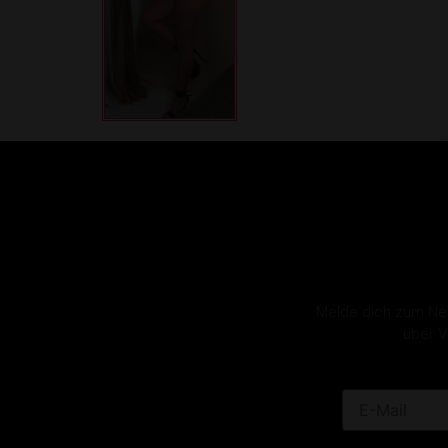
Melde dich zum News
über V