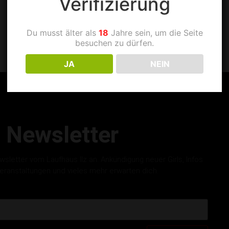
Verifizierung
Du musst älter als
18
Jahre sein, um die Seite
besuchen zu dürfen.
JA
NEIN
Newsletter
letter vom Laufhaus Ilz an. Ankündigung neuer Girls, Infos
eranstaltungen und vieles mehr erwarten dich.